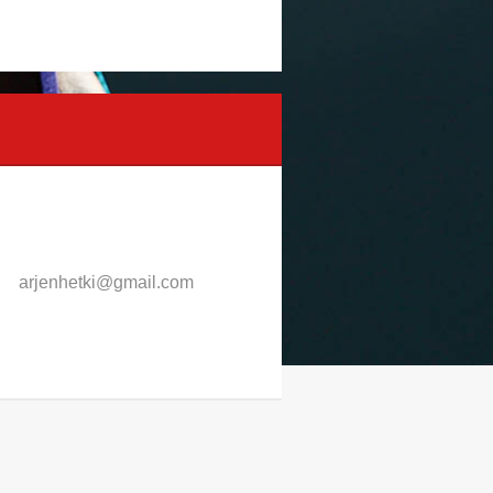
arjenhet
ki@gmail
.com