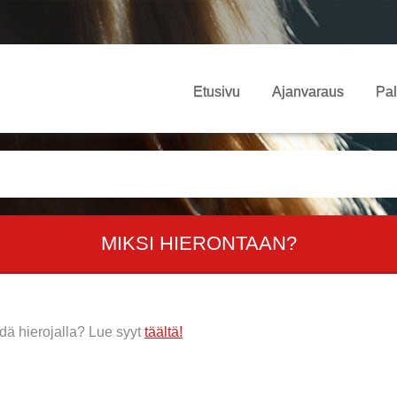
Etusivu
Ajanvaraus
Pal
MIKSI HIERONTAAN?
ydä hierojalla? Lue syyt
täältä!