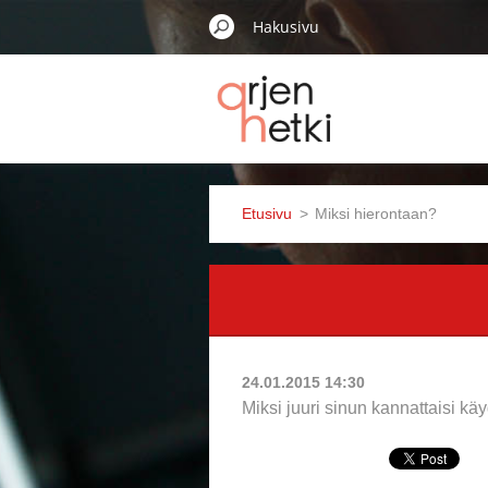
Etusivu
>
Miksi hierontaan?
24.01.2015 14:30
Miksi juuri sinun kannattaisi kä