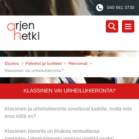
040 561 3730
Etusivu
>
Palvelut ja tuotteet
>
Hieronnat
>
Klassinen vai urheiluhieronta?
KLASSINEN VAI URHEILUHIERONTA?
Klassinen ja urheiluhieronta soveltuvat kaikille, mutta mitä
eroa niillä on?
Klassinen hieronta on lihaksia rentouttavaa
hierontaa. Urheiluhieronta voidaan mieltää osaksi