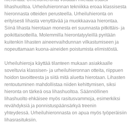
lihashuoltoa. Urheiluhieronnan tekniikka eroaa klassisesta
hieronnasta otteiden perusteella. Urheiluhieronta on
erityisesti lihasta venyttävää ja muokkaavaa hierontaa.
Siinä lihasta hierotaan monesta eri suunnasta pitkittäis- ja
poikittaisotteilla. Molemmilla hierontatyyleillä pyritään
kuitenkin lihasten aineenvaihdunnan vilkastumiseen ja
nopeuttamaan kuona-aineiden poistumista elimistöstä.
Urheiluhieroja käyttää tilanteen mukaan asiakkaalle
soveltuvia klassisen- ja urheiluhieronnan otteita, riippuen
hoidon tavoitteesta ja siitä mitä aluetta hierotaan. Lihasten
rentoutuminen mahdollistaa niiden kehittymisen, siksi
hieronta on tärkeä osa lihashuoltoa. Säännöllinen
lihashuolto ehkäisee myös rasitusvammoja, esimerkiksi
revähdyksiä ja ponnistuspäänsärkyä treenin
yhteydessä. Urheiluhieronnasta on apua myös työperäisiin
lihasrasituksiin.