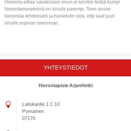
Hieronta-aikaa varatessasi sinun ei tarvitse tietää kumpi
hierontamenetelmä on sinulle parempi. Teen arvion
hierontaa tehdessäni ja huolehdin siitä, että saat juuri
sinulle sopivan hieronnan.
YHTEYSTIEDOT
Hierontapiste ArjenHetki
Latiskantie 1 C 10
Pornainen
07170