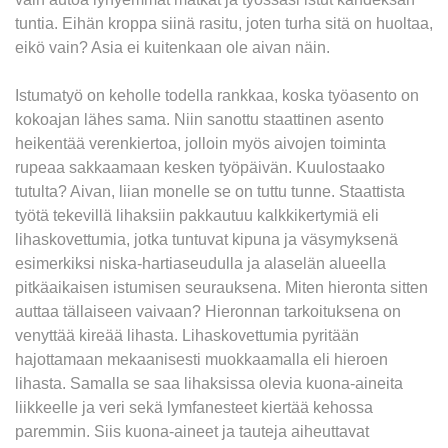
tuntia. Eihän kroppa siinä rasitu, joten turha sitä on huoltaa,
eikö vain? Asia ei kuitenkaan ole aivan näin.
Istumatyö on keholle todella rankkaa, koska työasento on
kokoajan lähes sama. Niin sanottu staattinen asento
heikentää verenkiertoa, jolloin myös aivojen toiminta
rupeaa sakkaamaan kesken työpäivän. Kuulostaako
tutulta? Aivan, liian monelle se on tuttu tunne. Staattista
työtä tekevillä lihaksiin pakkautuu kalkkikertymiä eli
lihaskovettumia, jotka tuntuvat kipuna ja väsymyksenä
esimerkiksi niska-hartiaseudulla ja alaselän alueella
pitkäaikaisen istumisen seurauksena. Miten hieronta sitten
auttaa tällaiseen vaivaan? Hieronnan tarkoituksena on
venyttää kireää lihasta. Lihaskovettumia pyritään
hajottamaan mekaanisesti muokkaamalla eli hieroen
lihasta. Samalla se saa lihaksissa olevia kuona-aineita
liikkeelle ja veri sekä lymfanesteet kiertää kehossa
paremmin. Siis kuona-aineet ja tauteja aiheuttavat