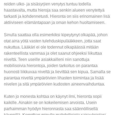
reiden ulko- ja sisäsyrjien venytys tuntuu todella
haastavalta, mutta hieroja saa senkin alueen venytettyä
tarkasti ja kohdennetusti. Hieronta on siis erinomainen lisä
aktiiviseen elämäntapaan ja oman kehon huoltamiseen.
Sinulla saattaa olla esimerkiksi kipeytynyt olkapää, johon
otat aina yötä vasten tulehduskipulääkkeen, jotta saat
nukuttua. Lääkäri ei ole todennut olkapäässä mitään
rakenteellista vammaa ja olet saanut ohjeeksi liikuttaa
niveltä. Teen useille asiakkailleni niin sanottuja
mobilisoivia hierontoja, joiden tarkoitus on parantaa
huonosti liikkuvaa niveltä ja lievittää sen kipua. Samalla se
parantaa niveltä ympäröivien lihasten toimintaa ja lisää
nivelen ja sitä ympäröivien kudosten aineenvaihduntaa.
Kuten jo monesta kohtaa on käynyt ilmi, hieronta sopii
kaikille. Ainakin se on kokeilemisen arvoista. Usein
parhaimman hyödyn hieronnasta saa säännöllisellä
käynnillä. Kerrothan minulle mahdollisista sairauksistasi,