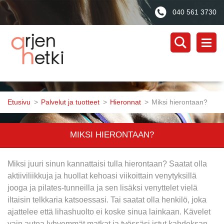
040 561 3730
Etusivu
>
Palvelut ja tuotteet
>
Hieronnat
>
Miksi hierontaan?
MIKSI HIERONTAAN?
Miksi juuri sinun kannattaisi tulla hierontaan? Saatat olla
aktiiviliikkuja ja huollat kehoasi viikoittain venytyksillä
jooga ja pilates-tunneilla ja sen lisäksi venyttelet vielä
iltaisin telkkaria katsoessasi. Tai saatat olla henkilö, joka
ajattelee että lihashuolto ei koske sinua lainkaan. Kävelet
vain autoa lyhyemmät matkat ja työssäsi istut kahdeksan