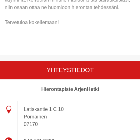
niin osaan ottaa ne huomioon hierontaa tehdessäni.
Tervetuloa kokeilemaan!
YHTEYSTIEDOT
Hierontapiste ArjenHetki
Latiskantie 1 C 10
Pornainen
07170