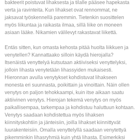
bakteerit poistuvat lihaksesta ja tilalle pääsee hapekasta
verta ja ravinteita. Kun lihakset ovat rennommat, ne
jaksavat työskennellä paremmin. Tietenkin suosittelen
myös liikuntaa ja raikasta ilmaa, sillä liike on moneen
asiaan lääke. Nikamien välilevyt rakastavat liikettä.
Entäs sitten, kun omasta kehosta pitää huolta liikkuen ja
venytellen? Kannattaako silloin käydä hierojalla?
Itsenäistä venyttelyä kutsutaan aktiiviseksi venyttelyksi,
jolloin lihasta venytetään lihassyiden mukaisesti.
Hieronnan avulla venytykset kohdistuvat lihakseen
monesta eri suunnasta, poikittain ja vinoittain. Näin ollen
venytys on paljon tehokkaampi, kuin itse aikaan saatu
aktiivinen venytys. Hierojan tekemä venytys on myös
paikallisempaa, tarkempaa ja kohdistuu haluttuun kohtaan.
Venytys saadaan kohdistettua myös lihaksen
kiinnityskohtiin ja jänteisiin, joilla lihakset kiinnittyvät
luurakenteisiin. Omalla venyttelyllä saadaan venytettyä
pikemminkin lihasryhmiä kuin yhtä lihasta. Esimerkiksi